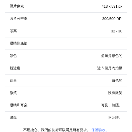
照片像素
413 x 531 px
照片分辨率
300/600 DPI
頭高
32 - 36
眼睛到底部
顏色
必須是彩色的
新近度
近 6 個月內拍攝
背景
白色的
微笑
沒有微笑
眼睛和耳朵
可見，無隱。
眼鏡
不允許。
不用擔心。我們的技術可以滿足所有要求。
保證驗收。